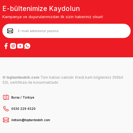
E-bültenimize Kaydolun
Kampanya ve duyurularımızdan ilk sizin haberiniz olsun!
©
toptantesbih.com
Tüm hakları saklıdır. Kredi kartı bilgileriniz 256bit
SSL sertifikası ile korunmaktadır.
Bursa / Türkiye
0530 229 4520
iletisim@toptantesbih.com