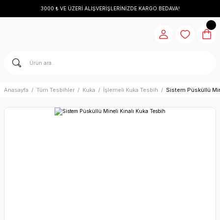
3000 ₺ VE ÜZERİ ALIŞVERİŞLERİNİZDE KARGO BEDAVA!
Anasayfa
Tüm Tesbihler
Kuka
İşlemeli Kuka Tesbih
Sistem Püsküllü Min