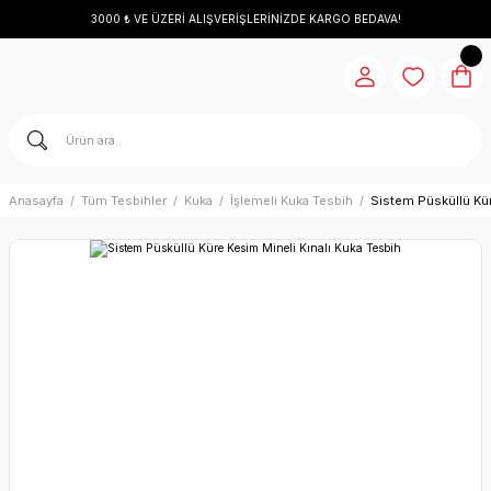
3000 ₺ VE ÜZERİ ALIŞVERİŞLERİNİZDE KARGO BEDAVA!
Anasayfa
Tüm Tesbihler
Kuka
İşlemeli Kuka Tesbih
Sistem Püsküllü Kür