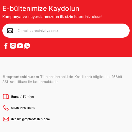
E-bültenimize Kaydolun
Kampanya ve duyurularımızdan ilk sizin haberiniz olsun!
©
toptantesbih.com
Tüm hakları saklıdır. Kredi kartı bilgileriniz 256bit
SSL sertifikası ile korunmaktadır.
Bursa / Türkiye
0530 229 4520
iletisim@toptantesbih.com