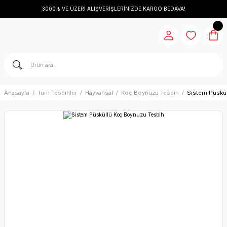
3000 ₺ VE ÜZERİ ALIŞVERİŞLERİNİZDE KARGO BEDAVA!
Anasayfa
Tüm Tesbihler
Hayvansal
Koç Boynuzu Tesbih
Sistem Püskü