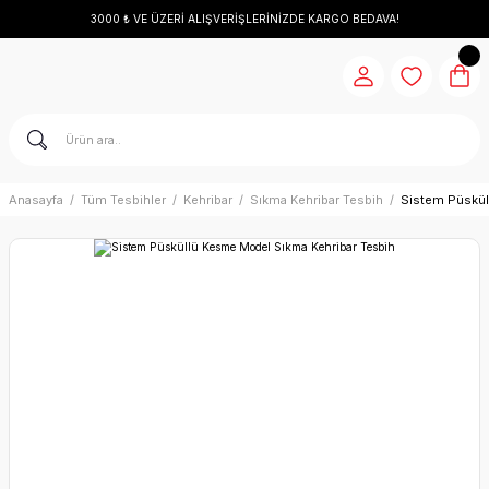
3000 ₺ VE ÜZERİ ALIŞVERİŞLERİNİZDE KARGO BEDAVA!
Anasayfa
Tüm Tesbihler
Kehribar
Sıkma Kehribar Tesbih
Sistem Püskül