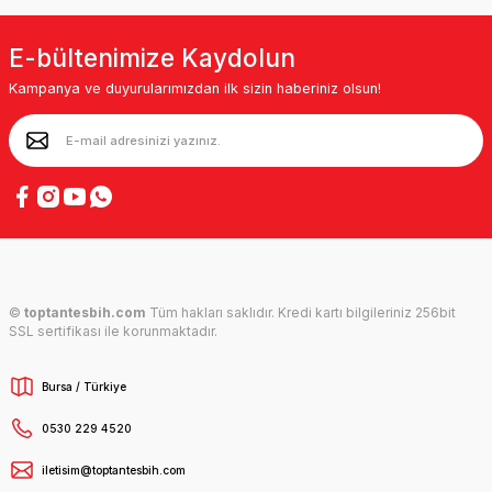
E-bültenimize Kaydolun
Kampanya ve duyurularımızdan ilk sizin haberiniz olsun!
©
toptantesbih.com
Tüm hakları saklıdır. Kredi kartı bilgileriniz 256bit
SSL sertifikası ile korunmaktadır.
Bursa / Türkiye
0530 229 4520
iletisim@toptantesbih.com