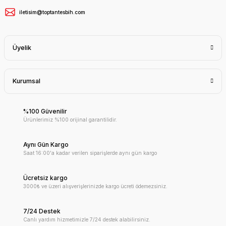
iletisim@toptantesbih.com
Üyelik
Kurumsal
%100 Güvenilir
Ürünlerimiz %100 orijinal garantilidir.
Aynı Gün Kargo
Saat 16:00'a kadar verilen siparişlerde aynı gün kargo
Ücretsiz kargo
3000₺ ve üzeri alışverişlerinizde kargo ücreti ödemezsiniz.
7/24 Destek
Canlı yardım hizmetimizle 7/24 destek alabilirsiniz.