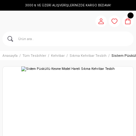
3000 ₺ VE ÜZERİ ALIŞVERİŞLERİNİZDE KARGO BEDAVA!
Anasayfa
Tüm Tesbihler
Kehribar
Sıkma Kehribar Tesbih
Sistem Püskül