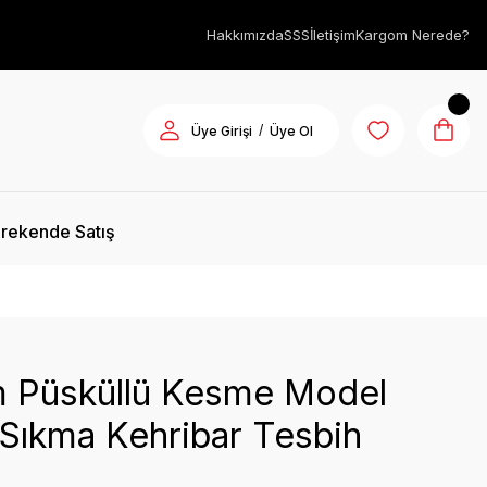
Hakkımızda
SSS
İletişim
Kargom Nerede?
/
Üye Girişi
Üye Ol
rekende Satış
m Püsküllü Kesme Model
 Sıkma Kehribar Tesbih