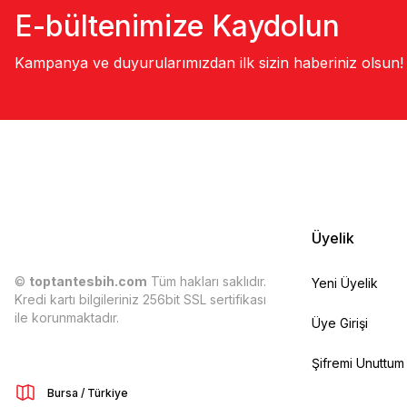
E-bültenimize Kaydolun
Kampanya ve duyurularımızdan ilk sizin haberiniz olsun!
Üyelik
©
toptantesbih.com
Tüm hakları saklıdır.
Yeni Üyelik
Kredi kartı bilgileriniz 256bit SSL sertifikası
ile korunmaktadır.
Üye Girişi
Şifremi Unuttum
Bursa / Türkiye