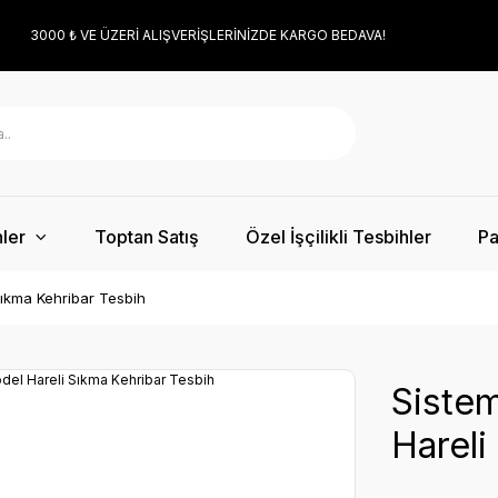
3000 ₺ VE ÜZERİ ALIŞVERİŞLERİNİZDE KARGO BEDAVA!
ler
Toptan Satış
Özel İşçilikli Tesbihler
Pa
ıkma Kehribar Tesbih
Siste
Hareli