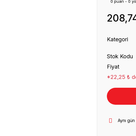
0 puan - 0 y
208,7
Kategori
Stok Kodu
Fiyat
*22,25 ₺ de
Aynı gün