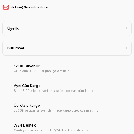
iletisim@toptantesbih.com
Üyelik
Kurumsal
%100 Güvenilir
Ürünlerimiz %100 orijinal garantilidir.
Aynı Gün Kargo
Saat 16:00'a kadar verilen siparişlerde aynı gün kargo
Ücretsiz kargo
3000₺ ve üzeri alışverişlerinizde kargo ücreti ödemezsiniz.
7/24 Destek
Canlı yardım hizmetimizle 7/24 destek alabilirsiniz.