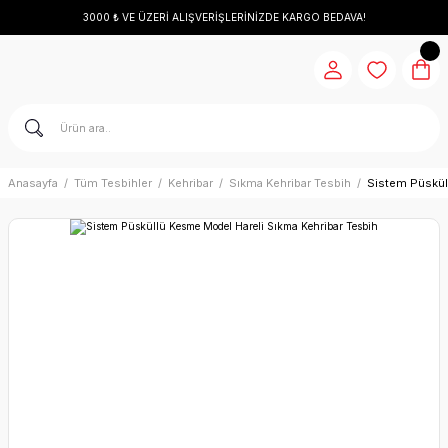
3000 ₺ VE ÜZERİ ALIŞVERİŞLERİNİZDE KARGO BEDAVA!
Anasayfa
Tüm Tesbihler
Kehribar
Sıkma Kehribar Tesbih
Sistem Püskül