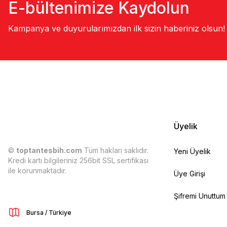
E-bültenimize Kaydolun
Kampanya ve duyurularımızdan ilk sizin haberiniz olsun!
Üyelik
©
toptantesbih.com
Tüm hakları saklıdır.
Yeni Üyelik
Kredi kartı bilgileriniz 256bit SSL sertifikası
ile korunmaktadır.
Üye Girişi
Şifremi Unuttum
Bursa / Türkiye