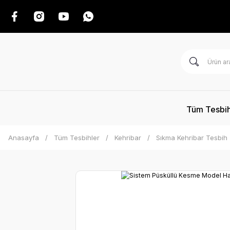
Tüm Tesbih
Anasayfa
Tüm Tesbihler
Kehribar
Sıkma Kehribar Tesbih