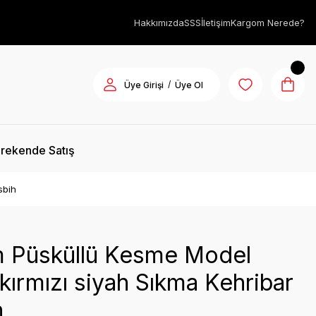
Hakkımızda
SSS
İletişim
Kargom Nerede?
/
Üye Girişi
Üye Ol
rekende Satış
sbih
m Püsküllü Kesme Model
 kırmızı siyah Sıkma Kehribar
h