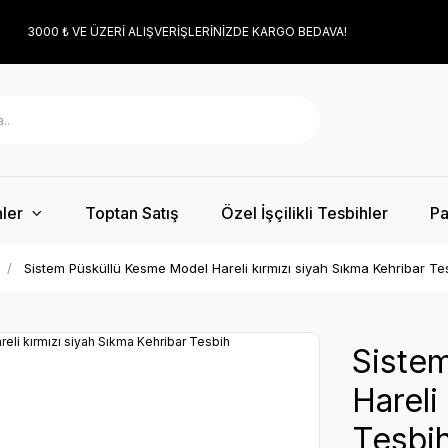
3000 ₺ VE ÜZERİ ALIŞVERİŞLERİNİZDE KARGO BEDAVA!
ler
Toptan Satış
Özel İşçilikli Tesbihler
Pa
Sistem Püsküllü Kesme Model Hareli kırmızı siyah Sıkma Kehribar Te
Siste
Hareli
Tesbi