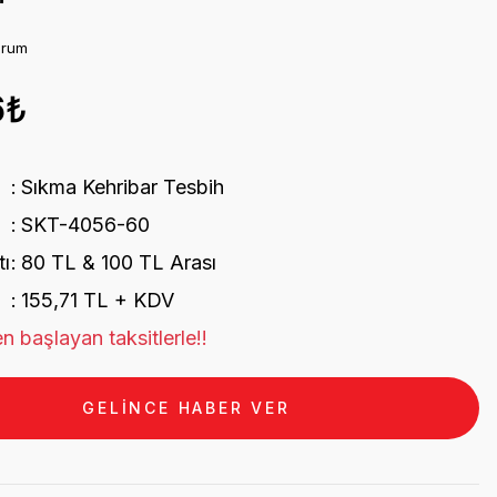
orum
6₺
Sıkma Kehribar Tesbih
SKT-4056-60
tı
80 TL & 100 TL Arası
155,71 TL + KDV
n başlayan taksitlerle!!
GELİNCE HABER VER