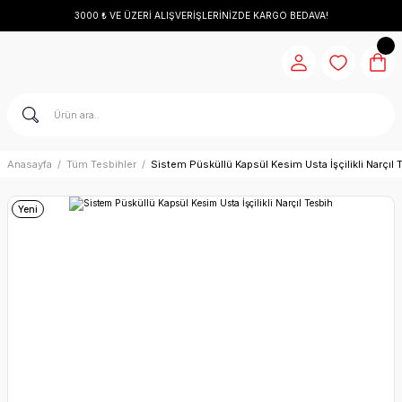
3000 ₺ VE ÜZERİ ALIŞVERİŞLERİNİZDE KARGO BEDAVA!
Anasayfa
Tüm Tesbihler
Sistem Püsküllü Kapsül Kesim Usta İşçilikli Narçıl 
Yeni