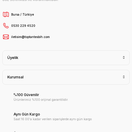
Bursa / Türkiye
0530 229 4520
iletisim@toptantesbih.com
Üyelik
Kurumsal
%100 Güvenilir
Ürünlerimiz %100 orijinal garantilidir.
Aynı Gün Kargo
Saat 16:00'a kadar verilen siparişlerde aynı gün kargo