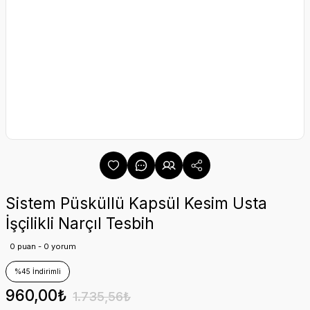
Sistem Püsküllü Kapsül Kesim Usta
İşçilikli Narçıl Tesbih
0 puan - 0 yorum
%45 İndirimli
960,00₺
1.735,56₺