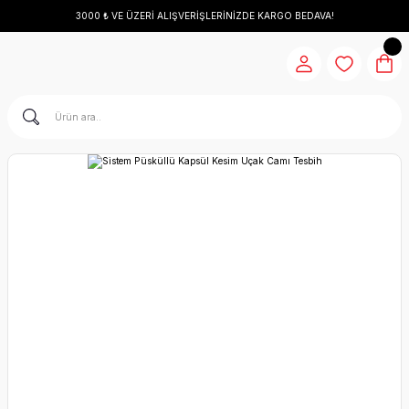
3000 ₺ VE ÜZERİ ALIŞVERİŞLERİNİZDE KARGO BEDAVA!