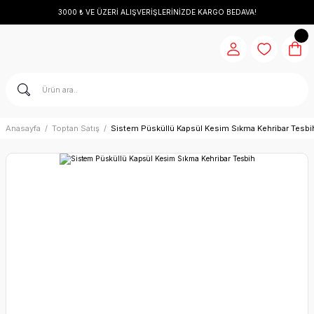
3000 ₺ VE ÜZERİ ALIŞVERİŞLERİNİZDE KARGO BEDAVA!
Anasayfa
Toptan Satış
Sistem Püsküllü Kapsül Kesim Sıkma Kehribar Tesbi