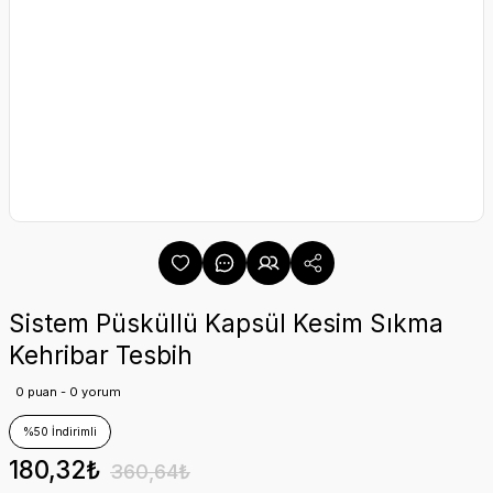
Sistem Püsküllü Kapsül Kesim Sıkma
Kehribar Tesbih
0 puan - 0 yorum
%50 İndirimli
180,32₺
360,64₺