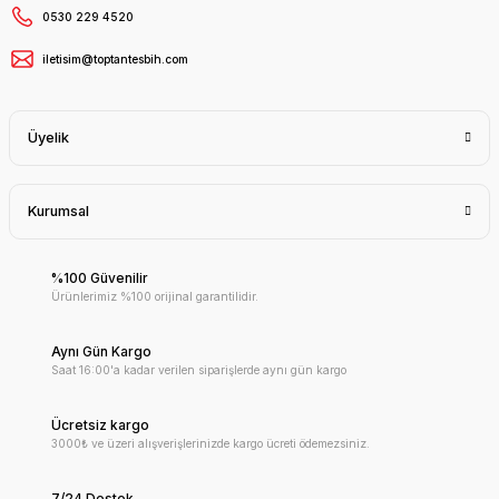
0530 229 4520
iletisim@toptantesbih.com
Üyelik
Kurumsal
%100 Güvenilir
Ürünlerimiz %100 orijinal garantilidir.
Aynı Gün Kargo
Saat 16:00'a kadar verilen siparişlerde aynı gün kargo
Ücretsiz kargo
3000₺ ve üzeri alışverişlerinizde kargo ücreti ödemezsiniz.
7/24 Destek