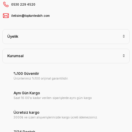
0530 229 4520
iletisim@toptantesbih.com
Üyelik
Kurumsal
%100 Güvenilir
Ürünlerimiz %100 orijinal garantilidir.
Aynı Gün Kargo
Saat 16:00'a kadar verilen siparişlerde aynı gün kargo
Ücretsiz kargo
3000₺ ve üzeri alışverişlerinizde kargo ücreti ödemezsiniz.
7/24 Destek