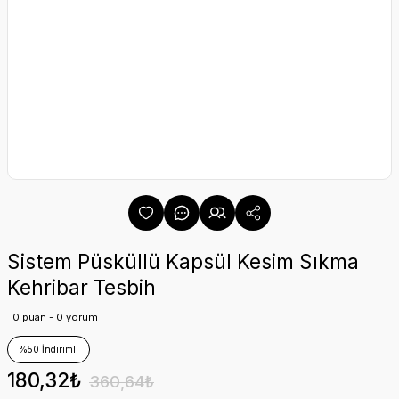
Sistem Püsküllü Kapsül Kesim Sıkma
Kehribar Tesbih
0 puan - 0 yorum
%50 İndirimli
180,32₺
360,64₺