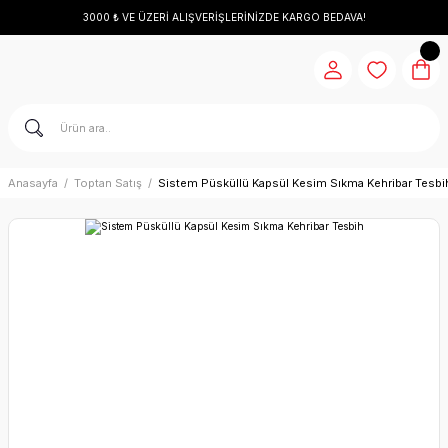
3000 ₺ VE ÜZERİ ALIŞVERİŞLERİNİZDE KARGO BEDAVA!
Anasayfa
Toptan Satış
Sistem Püsküllü Kapsül Kesim Sıkma Kehribar Tesbi