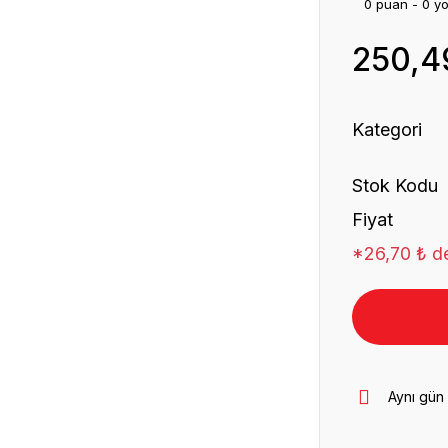
0 puan - 0 y
250,4
Kategori
Stok Kodu
Fiyat
*26,70 ₺ de
Aynı gün