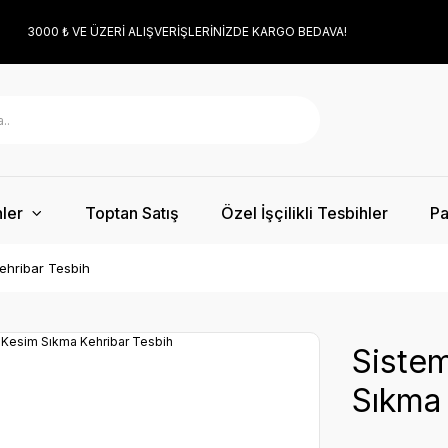
3000 ₺ VE ÜZERİ ALIŞVERİŞLERİNİZDE KARGO BEDAVA!
ler
Toptan Satış
Özel İşçilikli Tesbihler
Pa
ehribar Tesbih
Sistem
Sıkma 