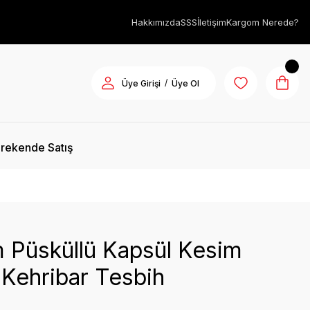
Hakkımızda
SSS
İletişim
Kargom Nerede?
/
Üye Girişi
Üye Ol
rekende Satış
 Püsküllü Kapsül Kesim
Kehribar Tesbih