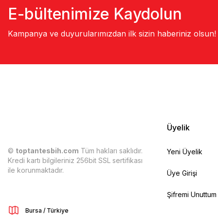
E-bültenimize Kaydolun
Kampanya ve duyurularımızdan ilk sizin haberiniz olsun!
Üyelik
©
toptantesbih.com
Tüm hakları saklıdır.
Yeni Üyelik
Kredi kartı bilgileriniz 256bit SSL sertifikası
ile korunmaktadır.
Üye Girişi
Şifremi Unuttum
Bursa / Türkiye