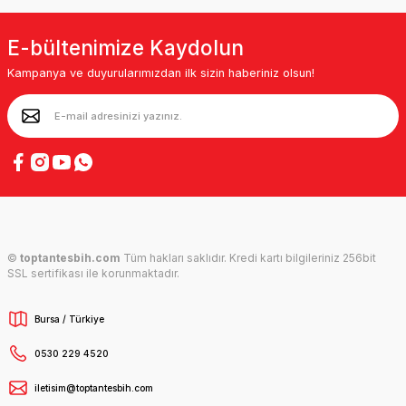
E-bültenimize Kaydolun
Kampanya ve duyurularımızdan ilk sizin haberiniz olsun!
©
toptantesbih.com
Tüm hakları saklıdır. Kredi kartı bilgileriniz 256bit
SSL sertifikası ile korunmaktadır.
Bursa / Türkiye
0530 229 4520
iletisim@toptantesbih.com