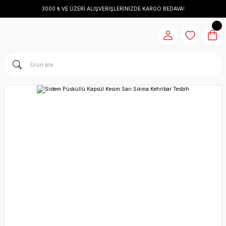
3000 ₺ VE ÜZERİ ALIŞVERİŞLERİNİZDE KARGO BEDAVA!