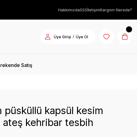
Hakkımızda
SSS
İletişim
Kargom Nerede?
/
Üye Girişi
Üye Ol
rekende Satış
 püsküllü kapsül kesim
ı ateş kehribar tesbih