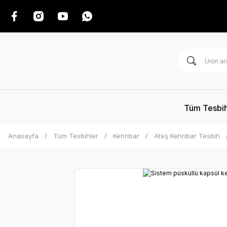
Tüm Tesbih
Anasayfa
Tüm Tesbihler
Kehribar
Ateş Kehribar Tesbih