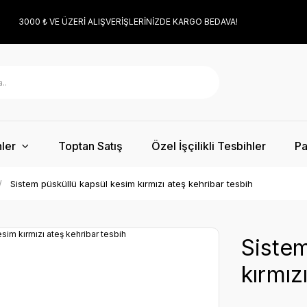
3000 ₺ VE ÜZERİ ALIŞVERİŞLERİNİZDE KARGO BEDAVA!
ler
Toptan Satış
Özel İşçilikli Tesbihler
Pa
Sistem püsküllü kapsül kesim kırmızı ateş kehribar tesbih
Sistem
kırmız