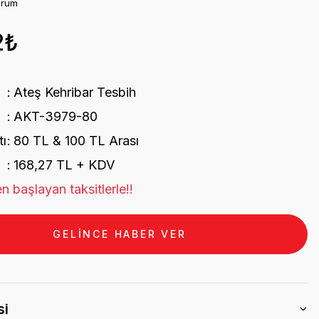
orum
2₺
Ateş Kehribar Tesbih
AKT-3979-80
tı
80 TL & 100 TL Arası
168,27 TL + KDV
n başlayan taksitlerle!!
GELİNCE HABER VER
si