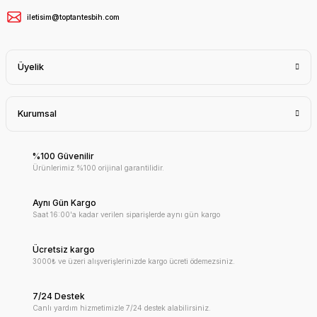
iletisim@toptantesbih.com
Üyelik
Kurumsal
%100 Güvenilir
Ürünlerimiz %100 orijinal garantilidir.
Aynı Gün Kargo
Saat 16:00'a kadar verilen siparişlerde aynı gün kargo
Ücretsiz kargo
3000₺ ve üzeri alışverişlerinizde kargo ücreti ödemezsiniz.
7/24 Destek
Canlı yardım hizmetimizle 7/24 destek alabilirsiniz.