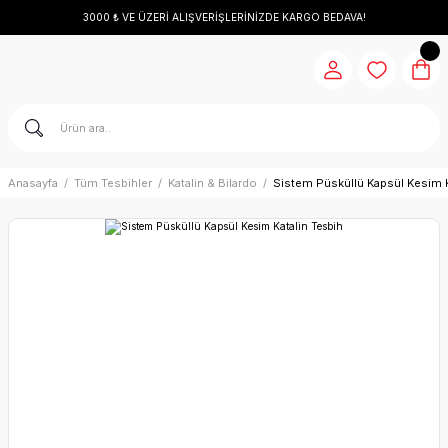
3000 ₺ VE ÜZERİ ALIŞVERİŞLERİNİZDE KARGO BEDAVA!
Anasayfa
Tüm Tesbihler
Katalin & Bilardo
Sistem Püsküllü Kapsül Kesim K