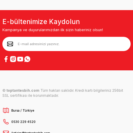
E-bültenimize Kaydolun
Kampanya ve duyurularımızdan ilk sizin haberiniz olsun!
©
toptantesbih.com
Tüm hakları saklıdır. Kredi kartı bilgileriniz 256bit
SSL sertifikası ile korunmaktadır.
Bursa / Türkiye
0530 229 4520
iletisim@toptantesbih.com