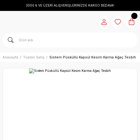
3000 ₺ VE ÜZERİ ALIŞVERİŞLERİNİZDE KARGO BEDAVA!
Anasayfa
Toptan Satış
Sistem Püsküllü Kapsül Kesim Karma Ağaç Tesbih