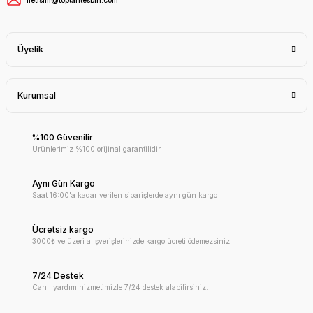
Üyelik
Kurumsal
%100 Güvenilir
Ürünlerimiz %100 orijinal garantilidir.
Aynı Gün Kargo
Saat 16:00'a kadar verilen siparişlerde aynı gün kargo
Ücretsiz kargo
3000₺ ve üzeri alışverişlerinizde kargo ücreti ödemezsiniz.
7/24 Destek
Canlı yardım hizmetimizle 7/24 destek alabilirsiniz.