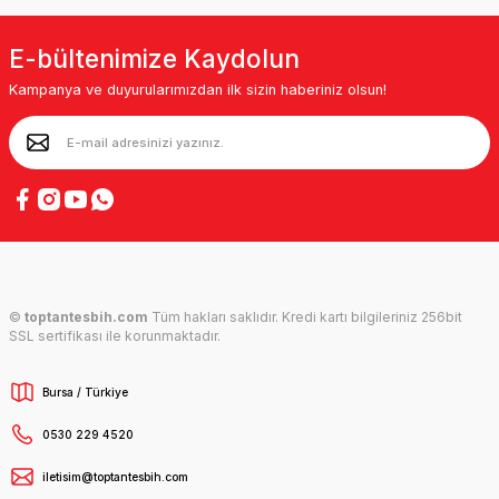
E-bültenimize Kaydolun
Kampanya ve duyurularımızdan ilk sizin haberiniz olsun!
©
toptantesbih.com
Tüm hakları saklıdır. Kredi kartı bilgileriniz 256bit
SSL sertifikası ile korunmaktadır.
Bursa / Türkiye
0530 229 4520
iletisim@toptantesbih.com