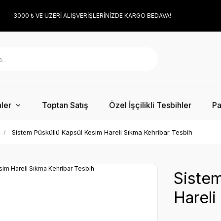
3000 ₺ VE ÜZERİ ALIŞVERİŞLERİNİZDE KARGO BEDAVA!
ler
Toptan Satış
Özel İşçilikli Tesbihler
Pa
Sistem Püsküllü Kapsül Kesim Hareli Sıkma Kehribar Tesbih
Sistem
Hareli