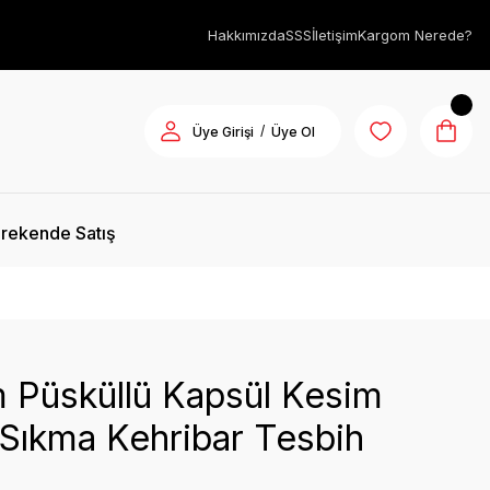
Hakkımızda
SSS
İletişim
Kargom Nerede?
/
Üye Girişi
Üye Ol
rekende Satış
 Püsküllü Kapsül Kesim
 Sıkma Kehribar Tesbih