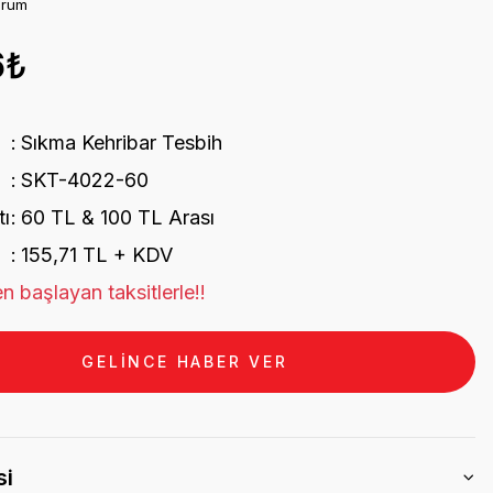
orum
6₺
Sıkma Kehribar Tesbih
SKT-4022-60
tı
60 TL & 100 TL Arası
155,71 TL + KDV
n başlayan taksitlerle!!
GELİNCE HABER VER
si