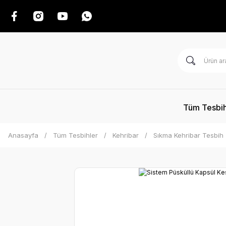
Tüm Tesbih
Anasayfa
Tüm Tesbihler
Kehribar
Sıkma Kehribar Tesbih