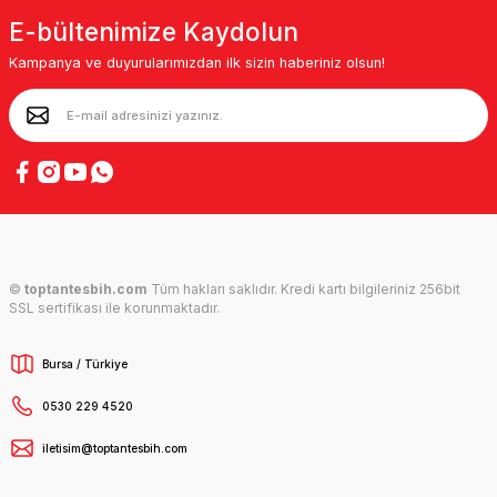
E-bültenimize Kaydolun
Kampanya ve duyurularımızdan ilk sizin haberiniz olsun!
©
toptantesbih.com
Tüm hakları saklıdır. Kredi kartı bilgileriniz 256bit
SSL sertifikası ile korunmaktadır.
Bursa / Türkiye
0530 229 4520
iletisim@toptantesbih.com