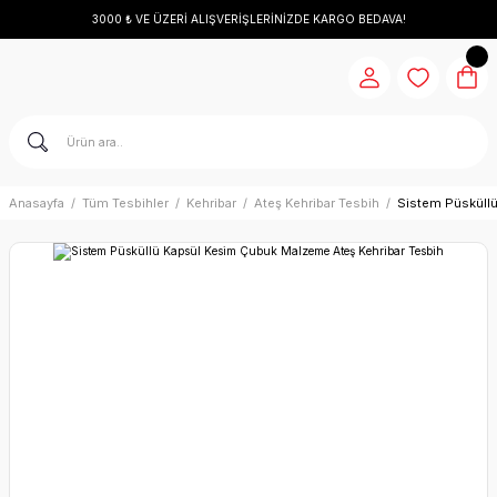
3000 ₺ VE ÜZERİ ALIŞVERİŞLERİNİZDE KARGO BEDAVA!
Anasayfa
Tüm Tesbihler
Kehribar
Ateş Kehribar Tesbih
Sistem Püsküllü