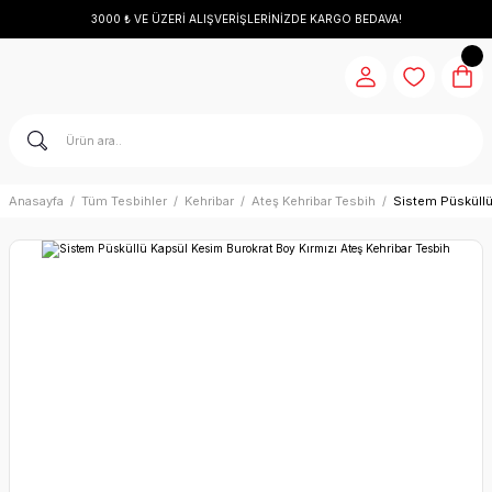
3000 ₺ VE ÜZERİ ALIŞVERİŞLERİNİZDE KARGO BEDAVA!
Anasayfa
Tüm Tesbihler
Kehribar
Ateş Kehribar Tesbih
Sistem Püsküllü