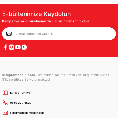
E-bültenimize Kaydolun
Kampanya ve duyurularımızdan ilk sizin haberiniz olsun!
©
toptantesbih.com
Tüm hakları saklıdır. Kredi kartı bilgileriniz 256bit
SSL sertifikası ile korunmaktadır.
Bursa / Türkiye
0530 229 4520
iletisim@toptantesbih.com