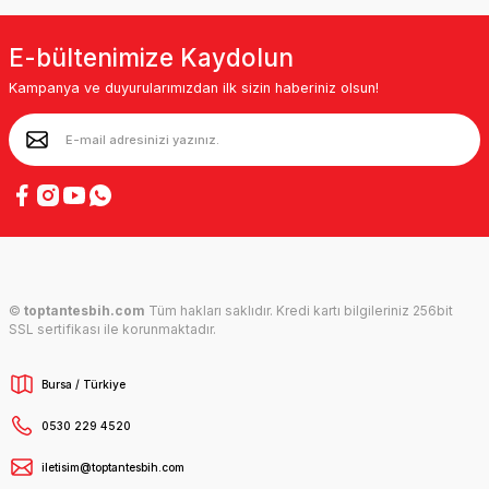
E-bültenimize Kaydolun
Kampanya ve duyurularımızdan ilk sizin haberiniz olsun!
©
toptantesbih.com
Tüm hakları saklıdır. Kredi kartı bilgileriniz 256bit
SSL sertifikası ile korunmaktadır.
Bursa / Türkiye
0530 229 4520
iletisim@toptantesbih.com