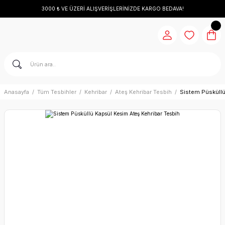
3000 ₺ VE ÜZERİ ALIŞVERİŞLERİNİZDE KARGO BEDAVA!
Anasayfa
Tüm Tesbihler
Kehribar
Ateş Kehribar Tesbih
Sistem Püsküllü