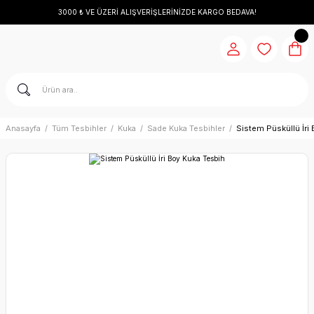
3000 ₺ VE ÜZERİ ALIŞVERİŞLERİNİZDE KARGO BEDAVA!
Anasayfa
Tüm Tesbihler
Kuka
Sade Kuka Tesbihler
Sistem Püsküllü İri