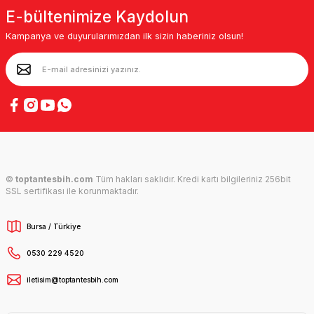
E-bültenimize Kaydolun
Kampanya ve duyurularımızdan ilk sizin haberiniz olsun!
©
toptantesbih.com
Tüm hakları saklıdır. Kredi kartı bilgileriniz 256bit
SSL sertifikası ile korunmaktadır.
Bursa / Türkiye
0530 229 4520
iletisim@toptantesbih.com