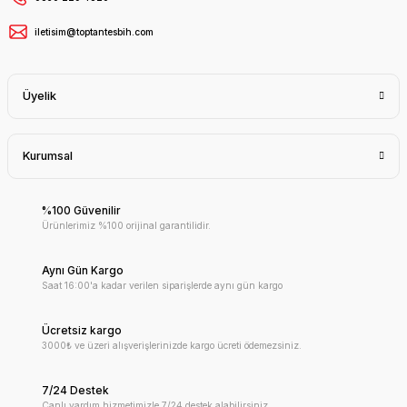
iletisim@toptantesbih.com
Üyelik
Kurumsal
%100 Güvenilir
Ürünlerimiz %100 orijinal garantilidir.
Aynı Gün Kargo
Saat 16:00'a kadar verilen siparişlerde aynı gün kargo
Ücretsiz kargo
3000₺ ve üzeri alışverişlerinizde kargo ücreti ödemezsiniz.
7/24 Destek
Canlı yardım hizmetimizle 7/24 destek alabilirsiniz.