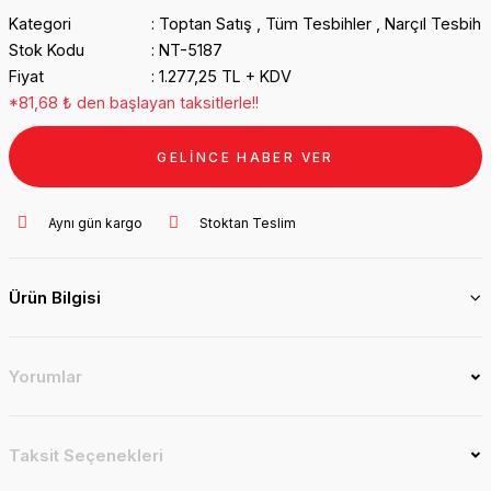
Kategori
Toptan Satış
,
Tüm Tesbihler
,
Narçıl Tesbih
Stok Kodu
NT-5187
Fiyat
1.277,25 TL + KDV
*81,68 ₺ den başlayan taksitlerle!!
GELİNCE HABER VER
Aynı gün kargo
Stoktan Teslim
Ürün Bilgisi
Yorumlar
Taksit Seçenekleri