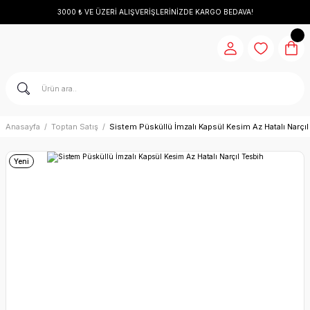
3000 ₺ VE ÜZERİ ALIŞVERİŞLERİNİZDE KARGO BEDAVA!
Anasayfa
Toptan Satış
Sistem Püsküllü İmzalı Kapsül Kesim Az Hatalı Narçıl
Yeni