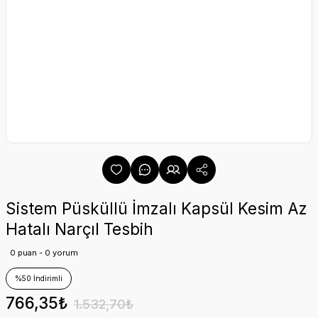
Sistem Püsküllü İmzalı Kapsül Kesim Az
Hatalı Narçıl Tesbih
0 puan - 0 yorum
%50 İndirimli
766,35₺
1.532,70₺