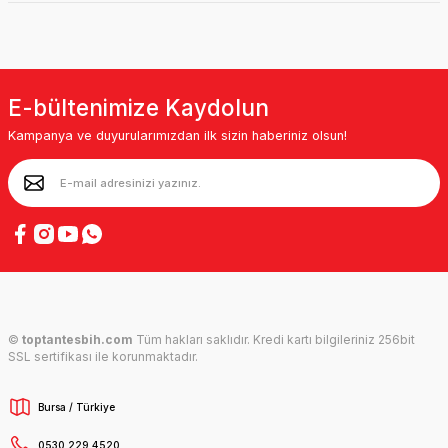
E-bültenimize Kaydolun
Kampanya ve duyurularımızdan ilk sizin haberiniz olsun!
©
toptantesbih.com
Tüm hakları saklıdır. Kredi kartı bilgileriniz 256bit
SSL sertifikası ile korunmaktadır.
Bursa / Türkiye
0530 229 4520