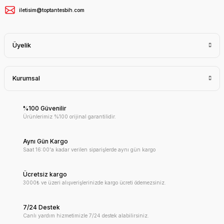
iletisim@toptantesbih.com
Üyelik
Kurumsal
%100 Güvenilir
Ürünlerimiz %100 orijinal garantilidir.
Aynı Gün Kargo
Saat 16:00'a kadar verilen siparişlerde aynı gün kargo
Ücretsiz kargo
3000₺ ve üzeri alışverişlerinizde kargo ücreti ödemezsiniz.
7/24 Destek
Canlı yardım hizmetimizle 7/24 destek alabilirsiniz.