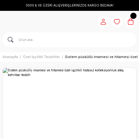
3000 ₺ VE ÜZERİ ALIŞVERİŞLERİNİZDE KARGO BEDAVA!
Anasayfa
Özel İşçilikli Tesbihler
Sistem püsküllü imamesi ve hitamesi özel iş