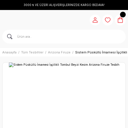
3000 ₺ VE ÜZERİ ALIŞVERİŞLERİNİZDE KARGO BEDAVA!
Anasayfa
Tüm Tesbihler
Arizona Firuze
Sistem Püsküllü İmamesi İşçilikl