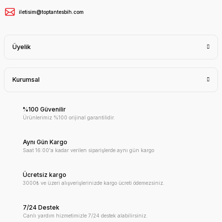
iletisim@toptantesbih.com
Üyelik
Kurumsal
%100 Güvenilir
Ürünlerimiz %100 orijinal garantilidir.
Aynı Gün Kargo
Saat 16:00'a kadar verilen siparişlerde aynı gün kargo
Ücretsiz kargo
3000₺ ve üzeri alışverişlerinizde kargo ücreti ödemezsiniz.
7/24 Destek
Canlı yardım hizmetimizle 7/24 destek alabilirsiniz.