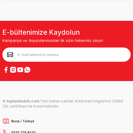
E-bültenimize Kaydolun
Kampanya ve duyurularımızdan ilk sizin haberiniz olsun!
©
toptantesbih.com
Tüm hakları saklıdır. Kredi kartı bilgileriniz 256bit
SSL sertifikası ile korunmaktadır.
Bursa / Türkiye
0530 229 4520