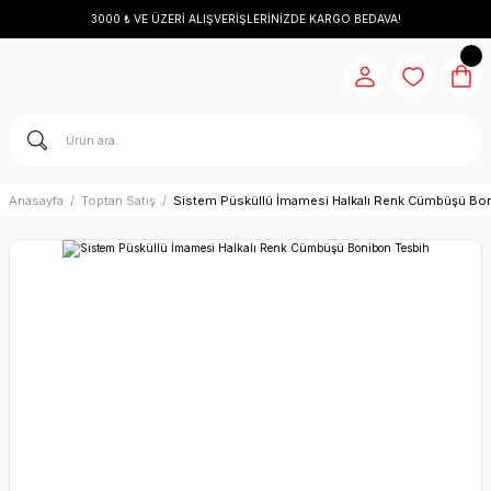
3000 ₺ VE ÜZERİ ALIŞVERİŞLERİNİZDE KARGO BEDAVA!
Anasayfa
Toptan Satış
Sistem Püsküllü İmamesi Halkalı Renk Cümbüşü Bo