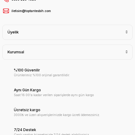
iletisim@toptantesbih.com
Üyelik
Kurumsal
%100 Güvenilir
Ürünlerimiz %100 orijinal garantilidir.
Aynı Gün Kargo
Saat 16:00'a kadar verilen siparişlerde aynı gün kargo
Ücretsiz kargo
3000₺ ve üzeri alışverişlerinizde kargo ücreti ödemezsiniz.
7/24 Destek
Canlı yardım hizmetimizle 7/24 destek alabilirsiniz.