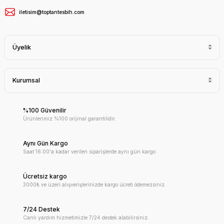
iletisim@toptantesbih.com
Üyelik
Kurumsal
%100 Güvenilir
Ürünlerimiz %100 orijinal garantilidir.
Aynı Gün Kargo
Saat 16:00'a kadar verilen siparişlerde aynı gün kargo
Ücretsiz kargo
3000₺ ve üzeri alışverişlerinizde kargo ücreti ödemezsiniz.
7/24 Destek
Canlı yardım hizmetimizle 7/24 destek alabilirsiniz.