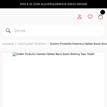
3000 ₺ VE ÜZERİ ALIŞVERİŞLERİNİZDE KARGO BEDAVA!
Anasayfa
Özel İşçilikli Tesbihler
Sistem Püsküllü İmamesi Halkalı Beyzi Ke