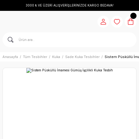
3000 ₺ VE ÜZERİ ALIŞVERİŞLERİNİZDE KARGO BEDAVA!
Anasayfa
Tüm Tesbihler
Kuka
Sade Kuka Tesbihler
Sistem Püsküllü İma