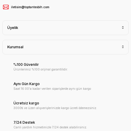
iletisim@toptantesbih.com
Üyelik
Kurumsal
%100 Güvenilir
Ürünlerimiz %100 orijinal garantilidir.
Aynı Gün Kargo
Saat 16:00'a kadar verilen siparişlerde aynı gün kargo
Ücretsiz kargo
3000₺ ve üzeri alışverişlerinizde kargo ücreti ödemezsiniz.
7/24 Destek
Canlı yardım hizmetimizle 7/24 destek alabilirsiniz.