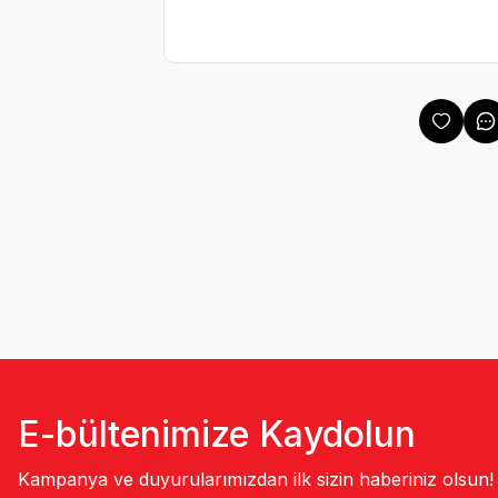
E-bültenimize Kaydolun
Kampanya ve duyurularımızdan ilk sizin haberiniz olsun!