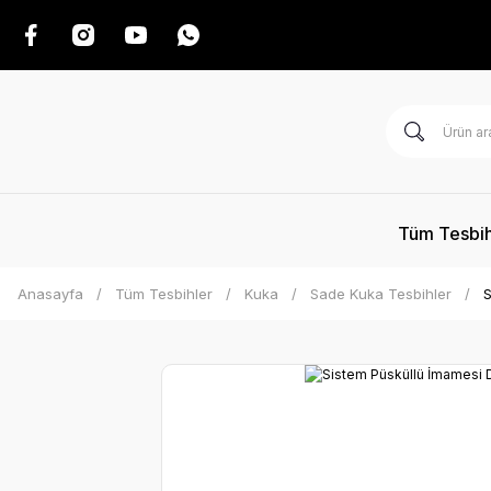
Tüm Tesbih
Anasayfa
Tüm Tesbihler
Kuka
Sade Kuka Tesbihler
S