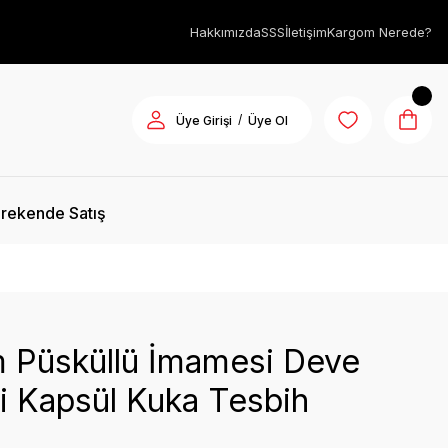
Hakkımızda
SSS
İletişim
Kargom Nerede?
/
Üye Girişi
Üye Ol
rekende Satış
m Püsküllü İmamesi Deve
i Kapsül Kuka Tesbih