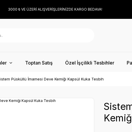
3000 ₺ VE ÜZERİ ALIŞVERİŞLERİNİZDE KARGO BEDAVA!
ler
Toptan Satış
Özel İşçilikli Tesbihler
Pa
istem Püsküllü İmamesi Deve Kemiği Kapsül Kuka Tesbih
Siste
Kemiğ