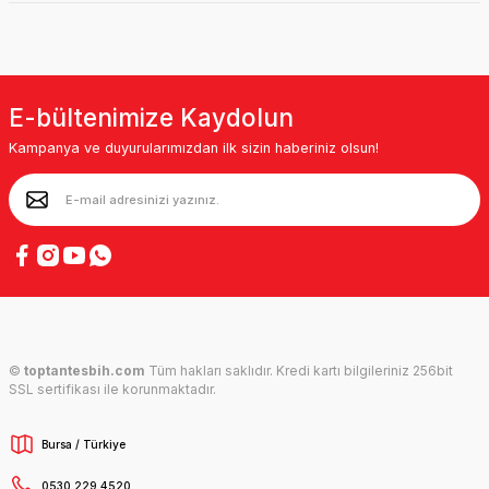
E-bültenimize Kaydolun
Kampanya ve duyurularımızdan ilk sizin haberiniz olsun!
©
toptantesbih.com
Tüm hakları saklıdır. Kredi kartı bilgileriniz 256bit
SSL sertifikası ile korunmaktadır.
Bursa / Türkiye
0530 229 4520