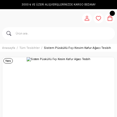
3000 ₺ VE ÜZERİ ALIŞVERİŞLERİNİZDE KARGO BEDAVA!
Anasayfa
Tüm Tesbihler
Sistem Püsküllü Fıçı Kesim Kafur Ağacı Tesbih
Yeni