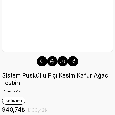
Sistem Püsküllü Fıçı Kesim Kafur Ağacı
Tesbih
0 puan - 0 yorum
%17 İndirimli
940,74₺
1.133,42₺