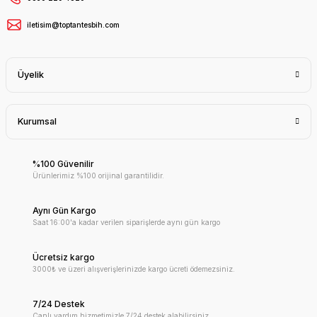
iletisim@toptantesbih.com
Üyelik
Kurumsal
%100 Güvenilir
Ürünlerimiz %100 orijinal garantilidir.
Aynı Gün Kargo
Saat 16:00'a kadar verilen siparişlerde aynı gün kargo
Ücretsiz kargo
3000₺ ve üzeri alışverişlerinizde kargo ücreti ödemezsiniz.
7/24 Destek
Canlı yardım hizmetimizle 7/24 destek alabilirsiniz.