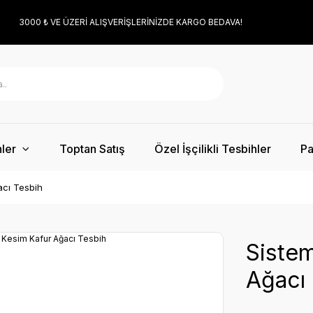
3000 ₺ VE ÜZERİ ALIŞVERİŞLERİNİZDE KARGO BEDAVA!
ler
Toptan Satış
Özel İşçilikli Tesbihler
Pa
acı Tesbih
Sistem
Ağacı