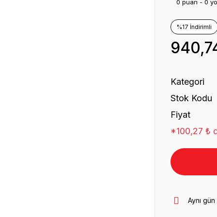
0 puan - 0 y
%17 İndirimli
940,7
Kategori
Stok Kodu
Fiyat
*100,27 ₺ d
Aynı gün