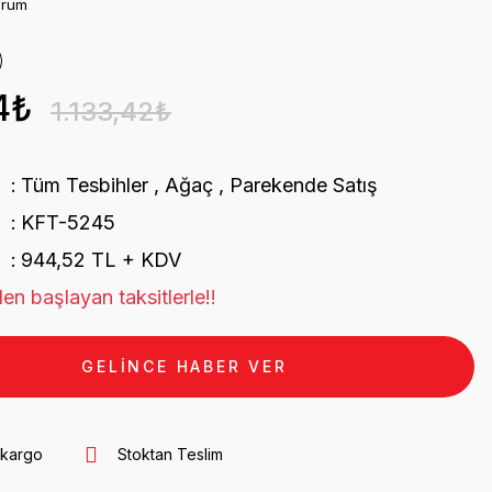
orum
4₺
1.133,42₺
Tüm Tesbihler
,
Ağaç
,
Parekende Satış
KFT-5245
944,52 TL + KDV
en başlayan taksitlerle!!
GELİNCE HABER VER
 kargo
Stoktan Teslim