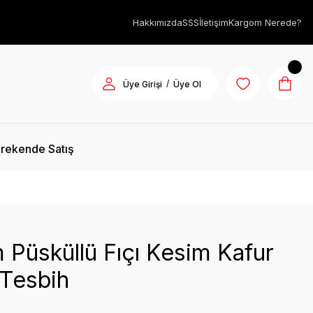
Hakkımızda
SSS
İletişim
Kargom Nerede?
/
Üye Girişi
Üye Ol
rekende Satış
 Püsküllü Fıçı Kesim Kafur
 Tesbih