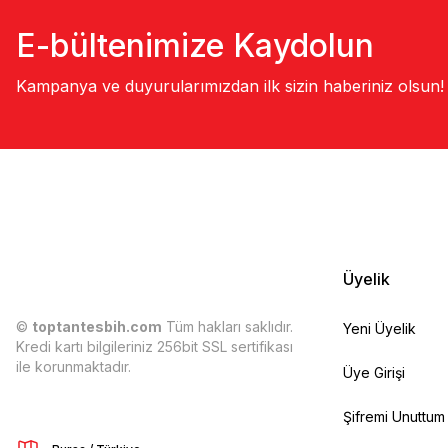
E-bültenimize Kaydolun
Kampanya ve duyurularımızdan ilk sizin haberiniz olsun!
Üyelik
©
toptantesbih.com
Tüm hakları saklıdır.
Yeni Üyelik
Kredi kartı bilgileriniz 256bit SSL sertifikası
ile korunmaktadır.
Üye Girişi
Şifremi Unuttum