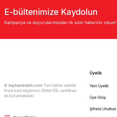
E-bültenimize Kaydolun
Kampanya ve duyurularımızdan ilk sizin haberiniz olsun!
Üyelik
©
toptantesbih.com
Tüm hakları saklıdır.
Yeni Üyelik
Kredi kartı bilgileriniz 256bit SSL sertifikası
ile korunmaktadır.
Üye Girişi
Şifremi Unuttum