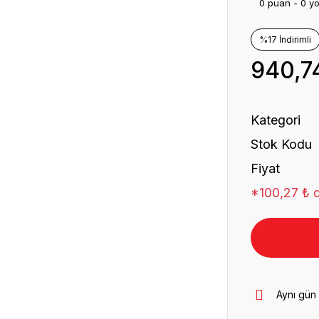
0 puan - 0 y
%17 İndirimli
940,7
Kategori
Stok Kodu
Fiyat
*100,27 ₺ d
Aynı gün