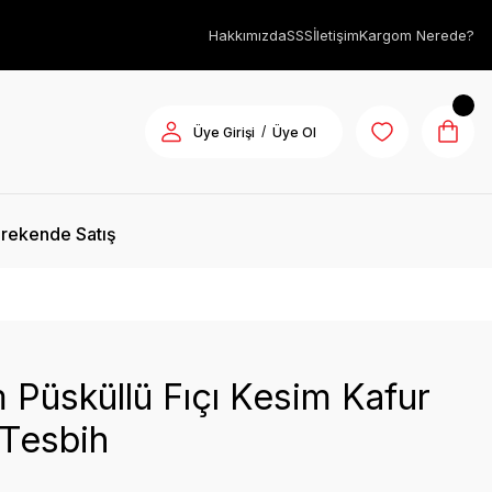
Hakkımızda
SSS
İletişim
Kargom Nerede?
/
Üye Girişi
Üye Ol
rekende Satış
 Püsküllü Fıçı Kesim Kafur
 Tesbih