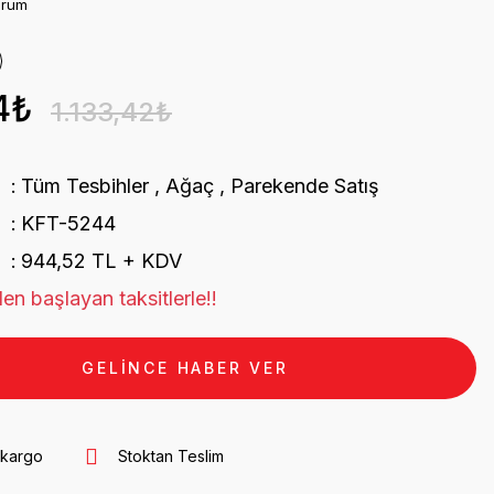
orum
4₺
1.133,42₺
Tüm Tesbihler
,
Ağaç
,
Parekende Satış
KFT-5244
944,52 TL + KDV
en başlayan taksitlerle!!
GELİNCE HABER VER
 kargo
Stoktan Teslim