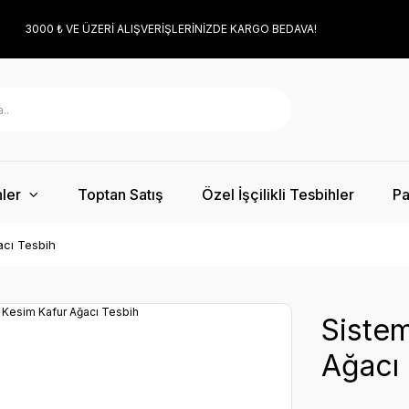
3000 ₺ VE ÜZERİ ALIŞVERİŞLERİNİZDE KARGO BEDAVA!
ler
Toptan Satış
Özel İşçilikli Tesbihler
Pa
acı Tesbih
Sistem
Ağacı