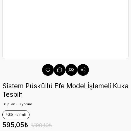
Sistem Püsküllü Efe Model İşlemeli Kuka
Tesbih
0 puan - 0 yorum
%50 İndirimli
595,05₺
1.190,10₺