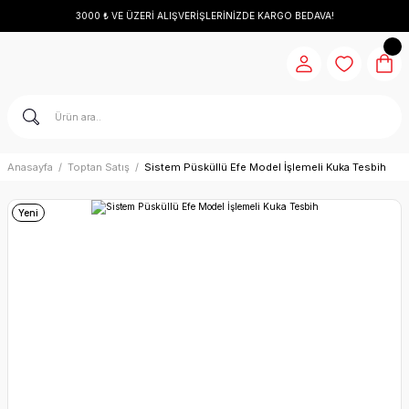
3000 ₺ VE ÜZERİ ALIŞVERİŞLERİNİZDE KARGO BEDAVA!
Anasayfa
Toptan Satış
Sistem Püsküllü Efe Model İşlemeli Kuka Tesbih
Yeni