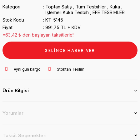
Kategori
Toptan Satış
,
Tüm Tesbihler
,
Kuka
,
İşlemeli Kuka Tesbih
,
EFE TESBİHLER
Stok Kodu
KT-5145
Fiyat
991,75 TL + KDV
*63,42 ₺ den başlayan taksitlerle!!
GELİNCE HABER VER
Aynı gün kargo
Stoktan Teslim
Ürün Bilgisi
Yorumlar
Taksit Seçenekleri