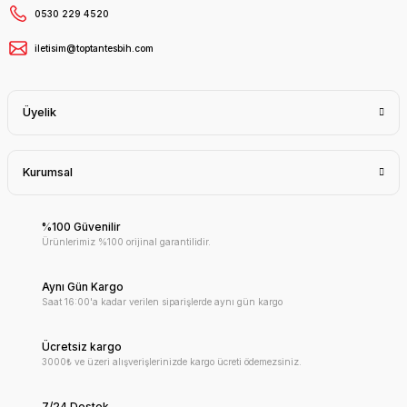
0530 229 4520
iletisim@toptantesbih.com
Üyelik
Kurumsal
%100 Güvenilir
Ürünlerimiz %100 orijinal garantilidir.
Aynı Gün Kargo
Saat 16:00'a kadar verilen siparişlerde aynı gün kargo
Ücretsiz kargo
3000₺ ve üzeri alışverişlerinizde kargo ücreti ödemezsiniz.
7/24 Destek