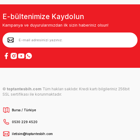
E-bültenimize Kaydolun
Kampanya ve duyurularımızdan ilk sizin haberiniz olsun!
©
toptantesbih.com
Tüm hakları saklıdır. Kredi kartı bilgileriniz 256bit
SSL sertifikası ile korunmaktadır.
Bursa / Türkiye
0530 229 4520
iletisim@toptantesbih.com