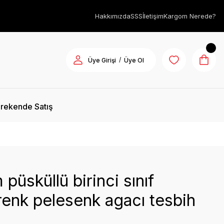
Hakkımızda
SSS
İletişim
Kargom Nerede?
/
Üye Girişi
Üye Ol
rekende Satış
 püsküllü birinci sınıf
enk pelesenk agacı tesbih