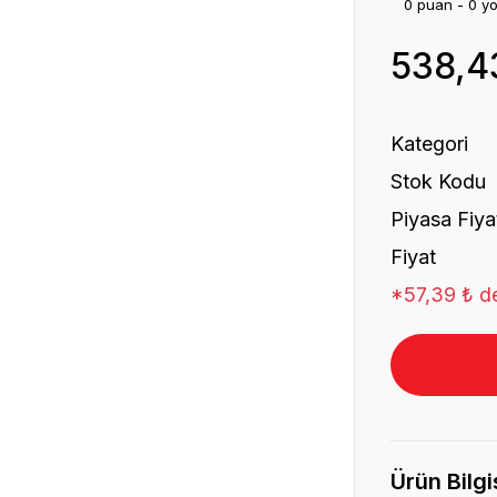
0 puan - 0 y
538,4
Kategori
Stok Kodu
Piyasa Fiya
Fiyat
*57,39 ₺ de
Ürün Bilgi