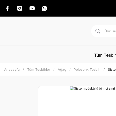
Tüm Tesbih
Anasayfa
Tüm Tesbihler
Ağaç
Pelesenk Tesbih
Sist