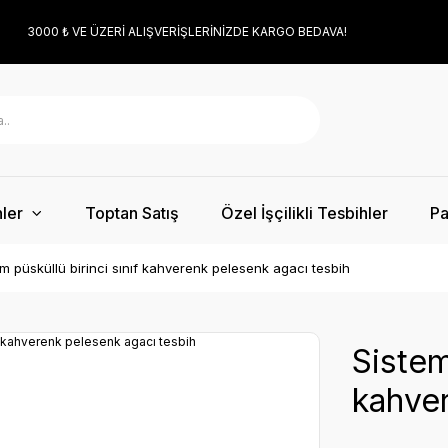
3000 ₺ VE ÜZERİ ALIŞVERİŞLERİNİZDE KARGO BEDAVA!
ler
Toptan Satış
Özel İşçilikli Tesbihler
Pa
em püsküllü birinci sınıf kahverenk pelesenk agacı tesbih
Sistem
kahver