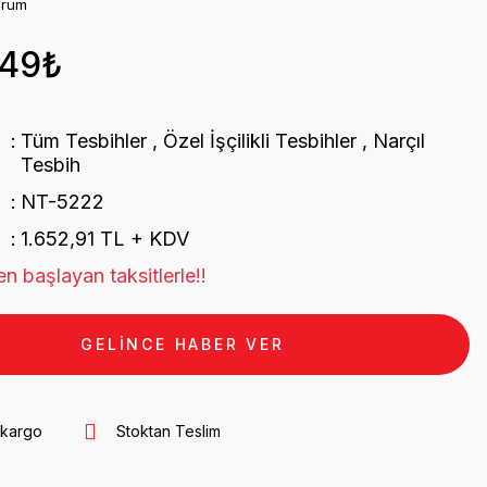
orum
,49₺
Tüm Tesbihler
,
Özel İşçilikli Tesbihler
,
Narçıl
Tesbih
NT-5222
1.652,91 TL + KDV
n başlayan taksitlerle!!
GELİNCE HABER VER
 kargo
Stoktan Teslim