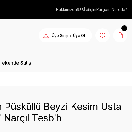
Hakkımızda
SSS
İletişim
Kargom Nerede?
/
Üye Girişi
Üye Ol
rekende Satış
 Püsküllü Beyzi Kesim Usta
li Narçıl Tesbih