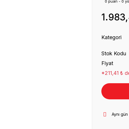
0 puan - 0 y
1.983
Kategori
Stok Kodu
Fiyat
*211,41 ₺ de
Aynı gün