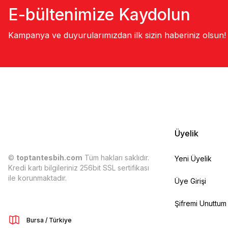
E-bültenimize Kaydolun
Kampanya ve duyurularımızdan ilk sizin haberiniz olsun!
Üyelik
©
toptantesbih.com
Tüm hakları saklıdır.
Yeni Üyelik
Kredi kartı bilgileriniz 256bit SSL sertifikası
ile korunmaktadır.
Üye Girişi
Şifremi Unuttum
Bursa / Türkiye