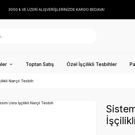
3000 ₺ VE ÜZERİ ALIŞVERİŞLERİNİZDE KARGO BEDAVA!
ler
Toptan Satış
Özel İşçilikli Tesbihler
Pa
likli Narçıl Tesbih
Sistem
İşçilik