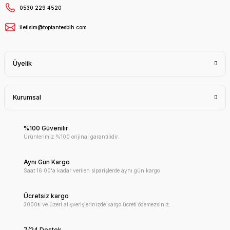
0530 229 4520
iletisim@toptantesbih.com
Üyelik
Kurumsal
%100 Güvenilir
Ürünlerimiz %100 orijinal garantilidir.
Aynı Gün Kargo
Saat 16:00'a kadar verilen siparişlerde aynı gün kargo
Ücretsiz kargo
3000₺ ve üzeri alışverişlerinizde kargo ücreti ödemezsiniz.
7/24 Destek