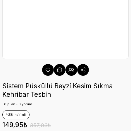
Sistem Püsküllü Beyzi Kesim Sıkma
Kehribar Tesbih
0 puan - 0 yorum
%58 İndirimli
149,95₺
357,03₺