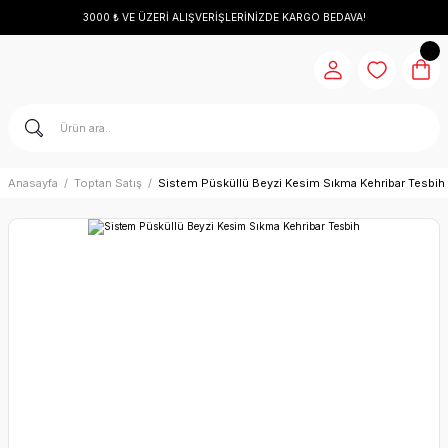
3000 ₺ VE ÜZERİ ALIŞVERİŞLERİNİZDE KARGO BEDAVA!
Anasayfa
Toptan Satış
Sistem Püsküllü Beyzi Kesim Sıkma Kehribar Tesbih