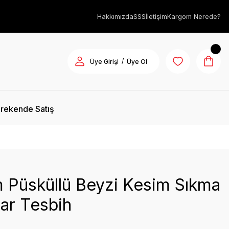
Hakkımızda
SSS
İletişim
Kargom Nerede?
/
Üye Girişi
Üye Ol
rekende Satış
 Püsküllü Beyzi Kesim Sıkma
ar Tesbih