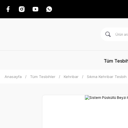
Tüm Tesbih
Anasayfa
Tüm Tesbihler
Kehribar
Sıkma Kehribar Tesbih