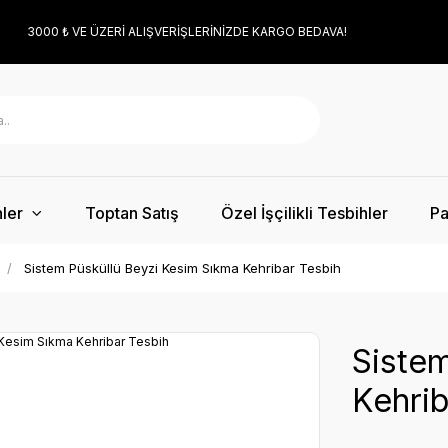
3000 ₺ VE ÜZERİ ALIŞVERİŞLERİNİZDE KARGO BEDAVA!
ler
Toptan Satış
Özel İşçilikli Tesbihler
Pa
Sistem Püsküllü Beyzi Kesim Sıkma Kehribar Tesbih
Sistem
Kehrib