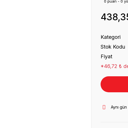
0 puan - 0 y
438,3
Kategori
Stok Kodu
Fiyat
*46,72 ₺ de
Aynı gün