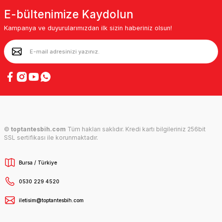
E-bültenimize Kaydolun
Kampanya ve duyurularımızdan ilk sizin haberiniz olsun!
©
toptantesbih.com
Tüm hakları saklıdır. Kredi kartı bilgileriniz 256bit
SSL sertifikası ile korunmaktadır.
Bursa / Türkiye
0530 229 4520
iletisim@toptantesbih.com