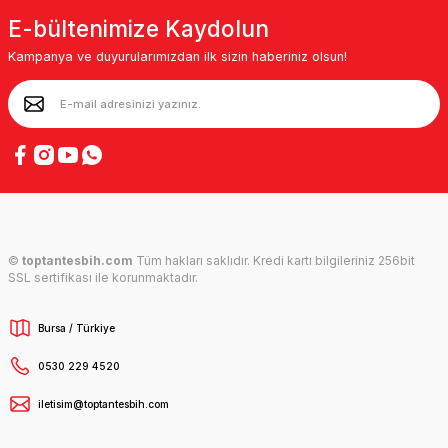
E-bültenimize Kaydolun
Kampanya ve duyurularımızdan ilk sizin haberiniz olsun!
©
toptantesbih.com
Tüm hakları saklıdır. Kredi kartı bilgileriniz 256bit
SSL sertifikası ile korunmaktadır.
Bursa / Türkiye
0530 229 4520
iletisim@toptantesbih.com