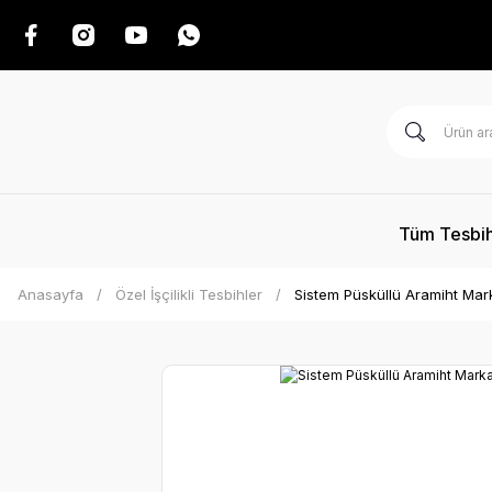
Tüm Tesbih
Anasayfa
Özel İşçilikli Tesbihler
Sistem Püsküllü Aramiht Mark