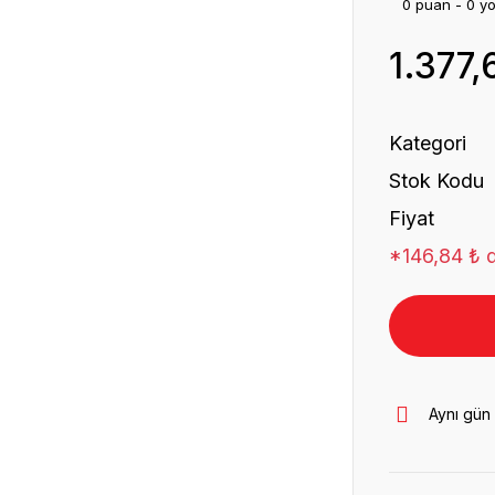
0 puan - 0 y
1.377,
Kategori
Stok Kodu
Fiyat
*146,84 ₺ d
Aynı gün