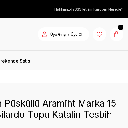
Hakkımızda
SSS
İletişim
Kargom Nerede?
/
Üye Girişi
Üye Ol
rekende Satış
 Püsküllü Aramiht Marka 15
ilardo Topu Katalin Tesbih