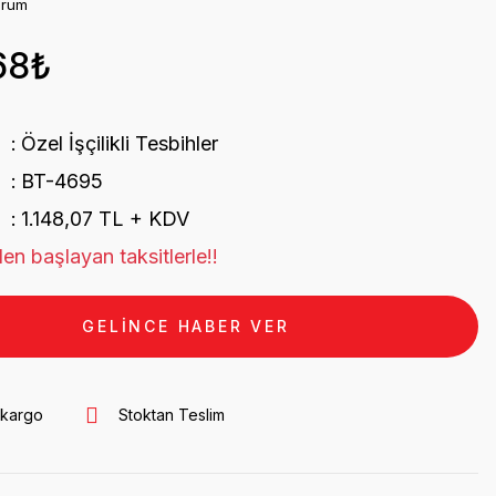
orum
68₺
Özel İşçilikli Tesbihler
BT-4695
1.148,07 TL + KDV
en başlayan taksitlerle!!
GELİNCE HABER VER
 kargo
Stoktan Teslim