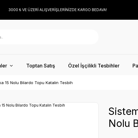
3000 ₺ VE ÜZERİ ALIŞVERİŞLERİNİZDE KARGO BEDAVA!
ler
Toptan Satış
Özel İşçilikli Tesbihler
Pa
a 15 Nolu Bilardo Topu Katalin Tesbih
Sistem
Nolu B