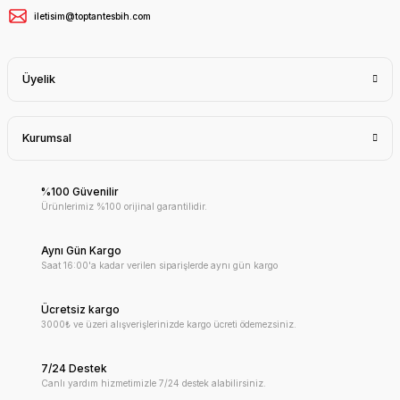
iletisim@toptantesbih.com
Üyelik
Kurumsal
%100 Güvenilir
Ürünlerimiz %100 orijinal garantilidir.
Aynı Gün Kargo
Saat 16:00'a kadar verilen siparişlerde aynı gün kargo
Ücretsiz kargo
3000₺ ve üzeri alışverişlerinizde kargo ücreti ödemezsiniz.
7/24 Destek
Canlı yardım hizmetimizle 7/24 destek alabilirsiniz.