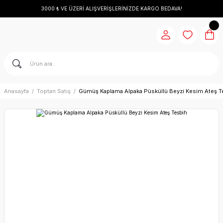
3000 ₺ VE ÜZERİ ALIŞVERİŞLERİNİZDE KARGO BEDAVA!
Anasayfa
Toptan Satış
Gümüş Kaplama Alpaka Püsküllü Beyzi Kesim Ateş T