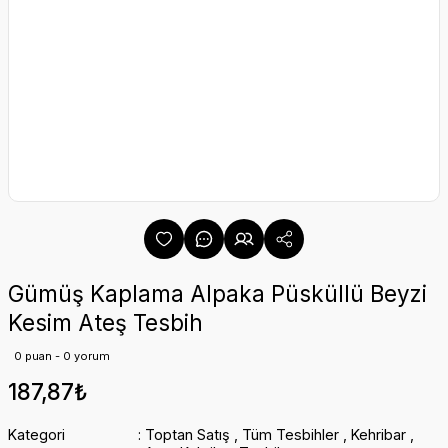
Gümüş Kaplama Alpaka Püsküllü Beyzi
Kesim Ateş Tesbih
0 puan - 0 yorum
187,87₺
Kategori
Toptan Satış
,
Tüm Tesbihler
,
Kehribar
,