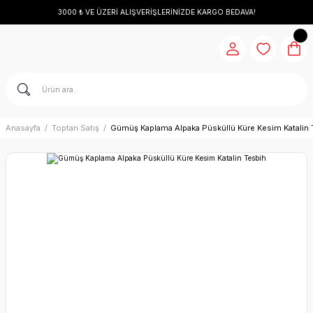
3000 ₺ VE ÜZERİ ALIŞVERİŞLERİNİZDE KARGO BEDAVA!
Anasayfa
Toptan Satış
Gümüş Kaplama Alpaka Püsküllü Küre Kesim Katalin 