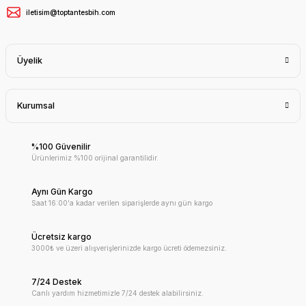
iletisim@toptantesbih.com
Üyelik
Kurumsal
%100 Güvenilir
Ürünlerimiz %100 orijinal garantilidir.
Aynı Gün Kargo
Saat 16:00'a kadar verilen siparişlerde aynı gün kargo
Ücretsiz kargo
3000₺ ve üzeri alışverişlerinizde kargo ücreti ödemezsiniz.
7/24 Destek
Canlı yardım hizmetimizle 7/24 destek alabilirsiniz.