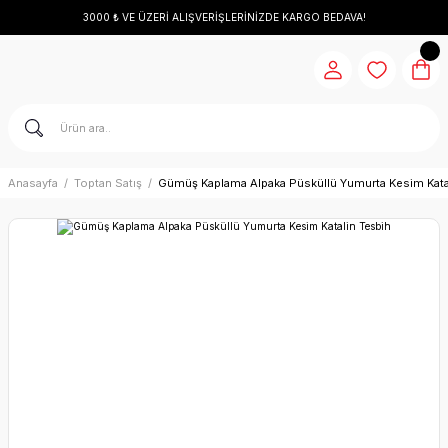
3000 ₺ VE ÜZERİ ALIŞVERİŞLERİNİZDE KARGO BEDAVA!
Anasayfa
Toptan Satış
Gümüş Kaplama Alpaka Püsküllü Yumurta Kesim Kata