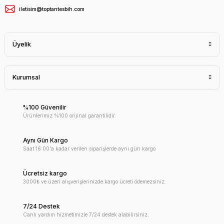
iletisim@toptantesbih.com
Üyelik
Kurumsal
%100 Güvenilir
Ürünlerimiz %100 orijinal garantilidir.
Aynı Gün Kargo
Saat 16:00'a kadar verilen siparişlerde aynı gün kargo
Ücretsiz kargo
3000₺ ve üzeri alışverişlerinizde kargo ücreti ödemezsiniz.
7/24 Destek
Canlı yardım hizmetimizle 7/24 destek alabilirsiniz.