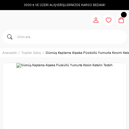
3000 ₺ VE ÜZERİ ALIŞVERİŞLERİNİZDE KARGO BEDAVA!
Anasayfa
Toptan Satış
Gümüş Kaplama Alpaka Püsküllü Yumurta Kesim Kata