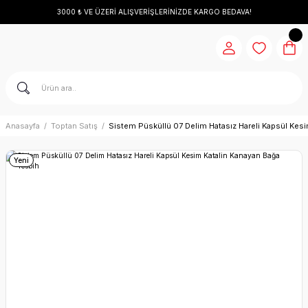
3000 ₺ VE ÜZERİ ALIŞVERİŞLERİNİZDE KARGO BEDAVA!
Anasayfa
Toptan Satış
Sistem Püsküllü 07 Delim Hatasız Hareli Kapsül Kes
Yeni