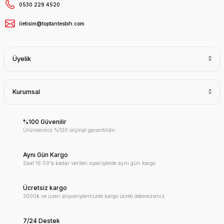
0530 229 4520
iletisim@toptantesbih.com
Üyelik
Kurumsal
%100 Güvenilir
Ürünlerimiz %100 orijinal garantilidir.
Aynı Gün Kargo
Saat 16:00'a kadar verilen siparişlerde aynı gün kargo
Ücretsiz kargo
3000₺ ve üzeri alışverişlerinizde kargo ücreti ödemezsiniz.
7/24 Destek