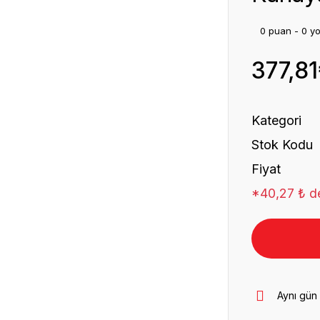
0 puan - 0 y
377,8
Kategori
Stok Kodu
Fiyat
*40,27 ₺ de
Aynı gün