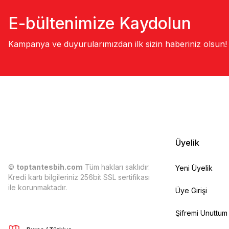
E-bültenimize Kaydolun
Kampanya ve duyurularımızdan ilk sizin haberiniz olsun!
Üyelik
©
toptantesbih.com
Tüm hakları saklıdır.
Yeni Üyelik
Kredi kartı bilgileriniz 256bit SSL sertifikası
ile korunmaktadır.
Üye Girişi
Şifremi Unuttum