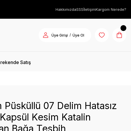
Hakkımızda
SSS
İletişim
Kargom Nerede?
/
Üye Girişi
Üye Ol
rekende Satış
 Püsküllü 07 Delim Hatasız
 Kapsül Kesim Katalin
an Bağa Tesbih