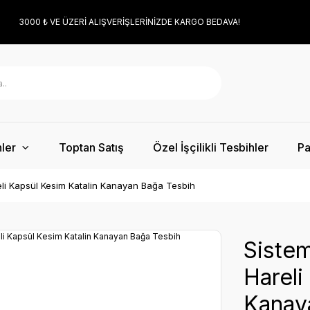
3000 ₺ VE ÜZERİ ALIŞVERİŞLERİNİZDE KARGO BEDAVA!
ler
Toptan Satış
Özel İşçilikli Tesbihler
Pa
eli Kapsül Kesim Katalin Kanayan Bağa Tesbih
Sistem
Hareli
Kanay