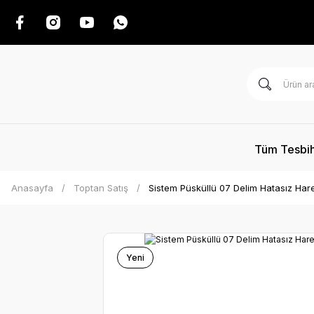
Tüm Tesbih
Anasayfa
Toptan Satış
Sistem Püsküllü 07 Delim Hatasız Har
Yeni