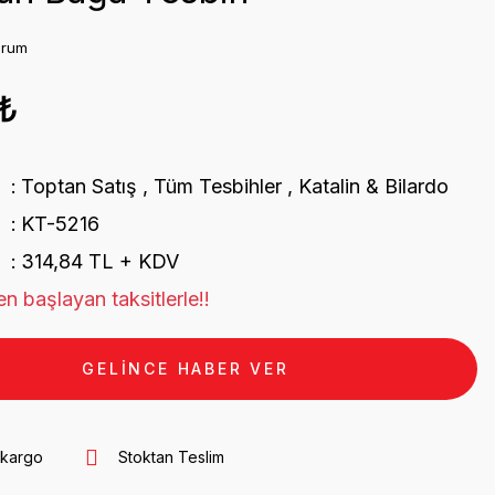
orum
1₺
Toptan Satış
,
Tüm Tesbihler
,
Katalin & Bilardo
KT-5216
314,84 TL + KDV
n başlayan taksitlerle!!
GELİNCE HABER VER
 kargo
Stoktan Teslim