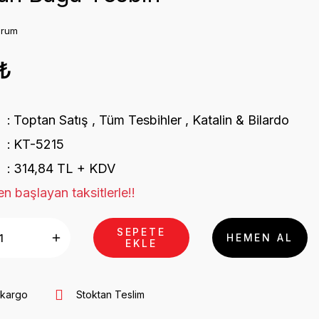
orum
1₺
Toptan Satış
,
Tüm Tesbihler
,
Katalin & Bilardo
KT-5215
314,84 TL + KDV
n başlayan taksitlerle!!
SEPETE
HEMEN AL
EKLE
 kargo
Stoktan Teslim