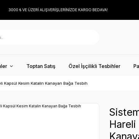
3000 ₺ VE ÜZERİ ALIŞVERİŞLERİNİZDE KARGO BEDAVA!
ler
Toptan Satış
Özel İşçilikli Tesbihler
Pa
eli Kapsül Kesim Katalin Kanayan Bağa Tesbih
Sistem
Hareli
Kanay