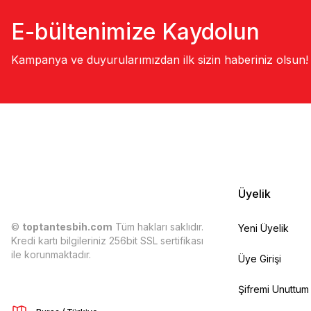
E-bültenimize Kaydolun
Kampanya ve duyurularımızdan ilk sizin haberiniz olsun!
Üyelik
©
toptantesbih.com
Tüm hakları saklıdır.
Yeni Üyelik
Kredi kartı bilgileriniz 256bit SSL sertifikası
ile korunmaktadır.
Üye Girişi
Şifremi Unuttum