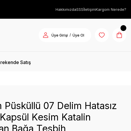
Hakkımızda
SSS
İletişim
Kargom Nerede?
/
Üye Girişi
Üye Ol
rekende Satış
 Püsküllü 07 Delim Hatasız
 Kapsül Kesim Katalin
an Bağa Tesbih