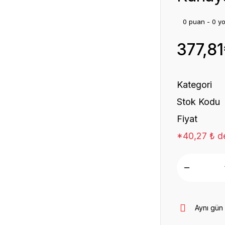
0 puan - 0 y
377,8
Kategori
Stok Kodu
Fiyat
*40,27 ₺ de
Aynı gün