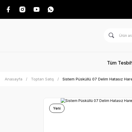
Tüm Tesbih
Anasayfa
Toptan Satış
Sistem Püsküllü 07 Delim Hatasız Har
Yeni